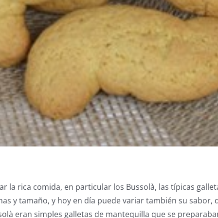
r la rica comida, en particular los Bussolà, las típicas gal
mas y tamaño, y hoy en día puede variar también su sabor, 
olà eran simples galletas de mantequilla que se preparaba