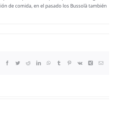
ción de comida, en el pasado los Bussolà también
Facebook
Twitter
Reddit
LinkedIn
WhatsApp
Tumblr
Pinterest
Vk
Xing
Email