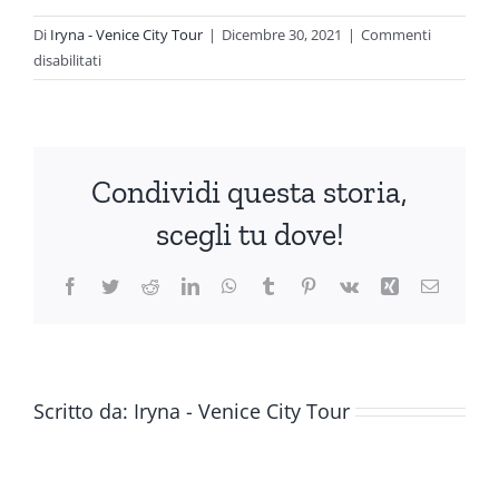
Di
Iryna - Venice City Tour
|
Dicembre 30, 2021
|
Commenti
su
disabilitati
Ruzzini
Palace
Hotel
Condividi questa storia,
scegli tu dove!
Facebook
Twitter
Reddit
LinkedIn
WhatsApp
Tumblr
Pinterest
Vk
Xing
Email
Scritto da:
Iryna - Venice City Tour