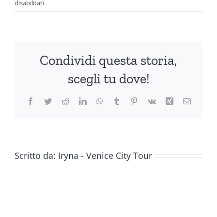
su
disabilitati
Palazzina
Grassi
Condividi questa storia,
scegli tu dove!
Facebook
Twitter
Reddit
LinkedIn
WhatsApp
Tumblr
Pinterest
Vk
Xing
Email
Scritto da:
Iryna - Venice City Tour