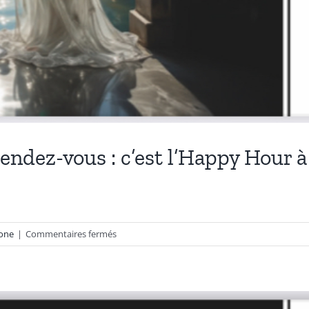
ndez-vous : c’est l’Happy Hour à 
sur
one
|
Commentaires fermés
Promenez-
vous,
goûtez,
détendez-