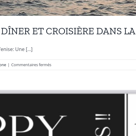
 : DÎNER ET CROISIÈRE DANS L
nise: Une [...]
sur
one
|
Commentaires fermés
11
mai
–
VENISE
DE
NUIT
:
DÎNER
ET
CROISIÈRE