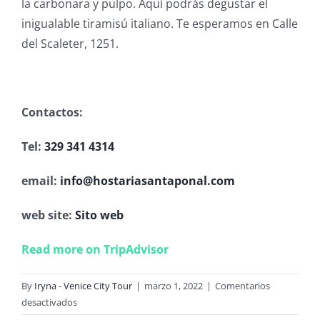
la carbonara y pulpo. Aquí podrás degustar el
inigualable tiramisú italiano. Te esperamos en Calle
del Scaleter, 1251.
Contactos:
Tel:
329 341 4314
email:
info@hostariasantaponal.com
web site:
Sito web
Read more on TripAdvisor
By
Iryna - Venice City Tour
|
marzo 1, 2022
|
Comentarios
en
desactivados
Hostaria