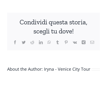
Sant’Aponal
Condividi questa storia,
scegli tu dove!
Facebook
Twitter
Reddit
LinkedIn
WhatsApp
Tumblr
Pinterest
Vk
Xing
Email
About the Author:
Iryna - Venice City Tour